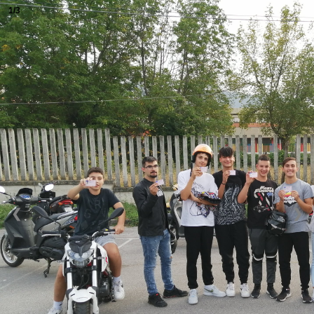
1/3
❮
❯