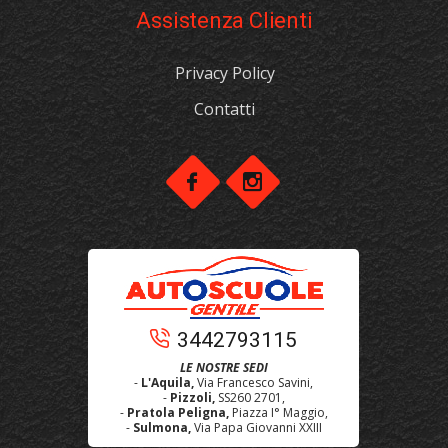
Assistenza Clienti
Privacy Policy
Contatti
3442793115
LE NOSTRE SEDI
-
L'Aquila,
Via Francesco Savini,
-
Pizzoli,
SS260 2701,
-
Pratola Peligna,
Piazza I° Maggio,
-
Sulmona,
Via Papa Giovanni XXIII